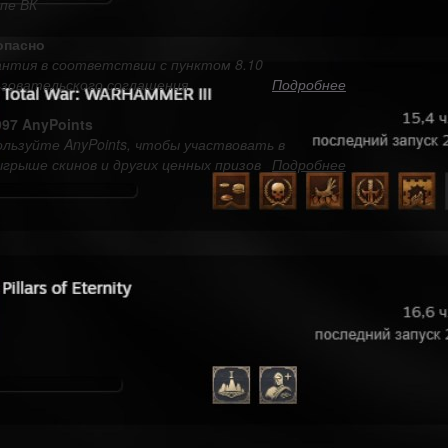
пе ВК
опасно
антия в соответствии с пунктом 8.10
ьзовательского соглашения
Подробнее
997 AnyPoints
льзуйте AnyPoints, чтобы участвовать в
грыше скинов и других ценных призов
Подробнее