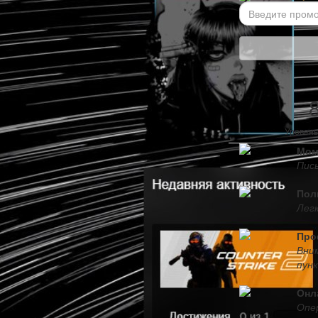
Уровень
Мом
Пис
Пол
Легк
Про
Вни
пун
Онл
Опе