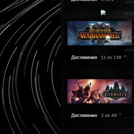
груп
Без
Гар
пол
+17
Испо
розы