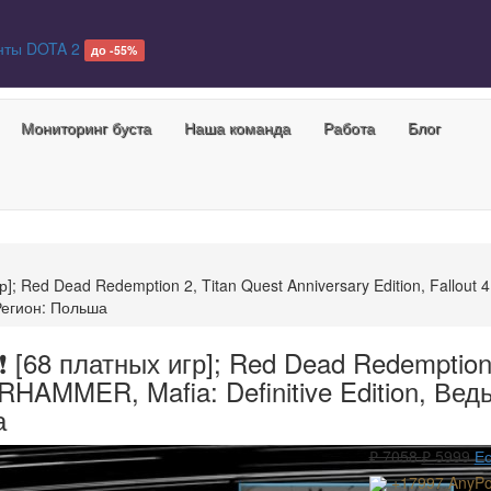
нты DOTA 2
до -55%
Мониторинг буста
Наша команда
Работа
Блог
; Red Dead Redemption 2, Titan Quest Anniversary Edition, Fallout 4
Регион: Польша
 [68 платных игр]; Red Dead Redemption 
WARHAMMER, Mafia: Definitive Edition, Ве
а
₽ 7058
₽
5999
Ес
+17997 AnyPo