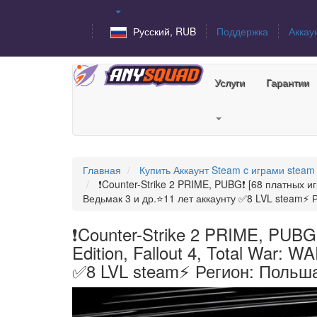
Русский, RUB
Поддержка
Аккау
Услуги
Гарантии
Главная
Купить Аккаунт Steam c играми steam
❗Counter-Strike 2 PRIME, PUBG❗ [68 платных игр]
Ведьмак 3 и др.⭐11 лет аккаунту ✅8 LVL steam⚡ 
❗Counter-Strike 2 PRIME, PUBG❗
Edition, Fallout 4, Total War: 
✅8 LVL steam⚡ Регион: Польш