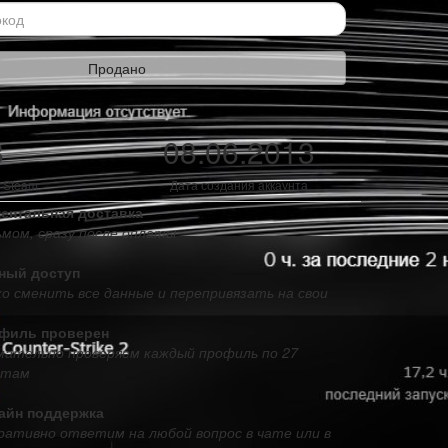
Продано
8
08.06.2013
 Steam
Дата создания аккаунта
ентальная доставка
ьмом, сразу после оплаты
ный доступ
о сменить все данные и перепривязать на свои
филь проверен
мательно проверяем каждый профиль по 27
ктам
айн поддержка
ративно ответим на любой вопрос в чате или в