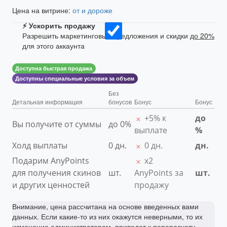
Цена на витрине:
от
и дороже
⚡ Ускорить продажу
Разрешить маркетинговые предложения и скидки
до
20
%
для этого аккаунта
Доступна быстрая продажа
Доступны специальные условия за объем
Без
Детальная информация
бонусов
Бонус
Бонус
+5% к
до
Вы получите от суммы
до
0
%
выплате
%
Холд выплаты
0
дн.
0 дн.
дн.
Подарим AnyPoints
х2
для получения скинов
шт.
AnyPoints за
шт.
и других ценностей
продажу
Внимание, цена рассчитана на основе введенных вами
данных. Если какие-то из них окажутся неверными, то их
изменение администратором, приведет к перерасчету