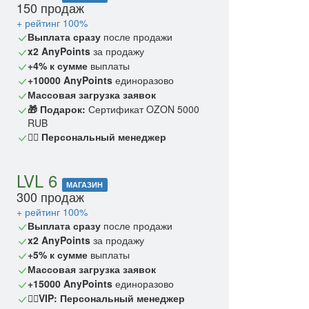
150 продаж
+ рейтинг 100%
Выплата сразу
после продажи
x2 AnyPoints
за продажу
+4% к сумме
выплаты
+10000 AnyPoints
единоразово
Массовая загрузка заявок
🎁 Подарок:
Сертификат OZON 5000
RUB
🙎‍♂️ Персональный менеджер
LVL 6
МАГАЗИН
300 продаж
+ рейтинг 100%
Выплата сразу
после продажи
x2 AnyPoints
за продажу
+5% к сумме
выплаты
Массовая загрузка заявок
+15000 AnyPoints
единоразово
🙎‍♂️VIP: Персональный менеджер