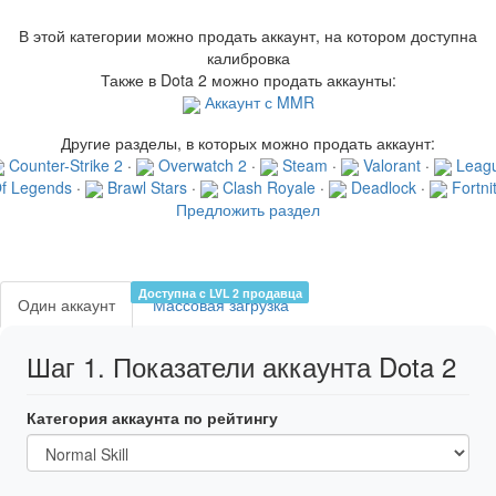
В этой категории можно продать аккаунт, на котором доступна
калибровка
Также в Dota 2 можно продать аккаунты:
Аккаунт с MMR
Другие разделы, в которых можно продать аккаунт:
Counter-Strike 2
·
Overwatch 2
·
Steam
·
Valorant
·
Leag
f Legends
·
Brawl Stars
·
Clash Royale
·
Deadlock
·
Fortni
Предложить раздел
Доступна c LVL 2 продавца
Один аккаунт
Массовая загрузка
Шаг 1. Показатели аккаунта Dota 2
Категория аккаунта по рейтингу