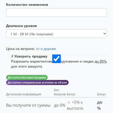
Количество чемпионов
Диапазон уровня
Цена на витрине:
от
и дороже
⚡ Ускорить продажу
Разрешить маркетинговые предложения и скидки
до
20
%
для этого аккаунта
Доступна быстрая продажа
Доступны специальные условия за объем
Без
Детальная информация
бонусов
Бонус
Бонус
+5% к
до
Вы получите от суммы
до
0
%
выплате
%