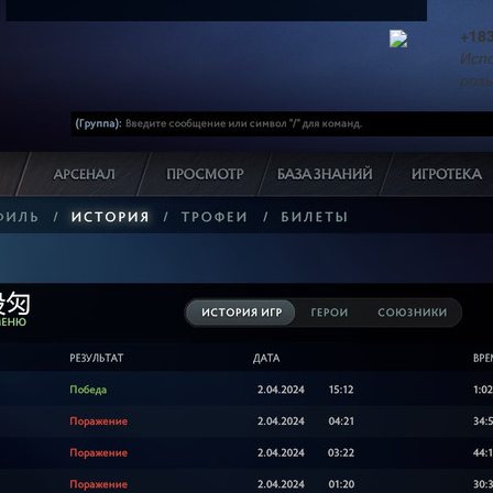
+18
Испо
розы