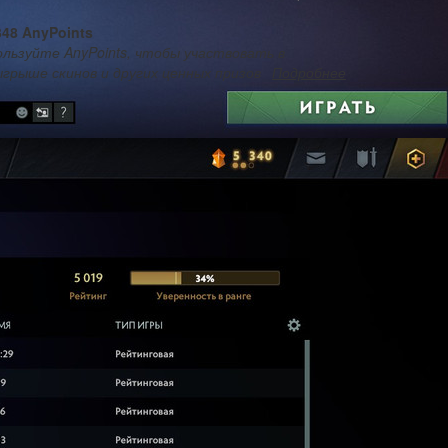
348 AnyPoints
льзуйте AnyPoints, чтобы участвовать в
грыше скинов и других ценных призов
Подробнее