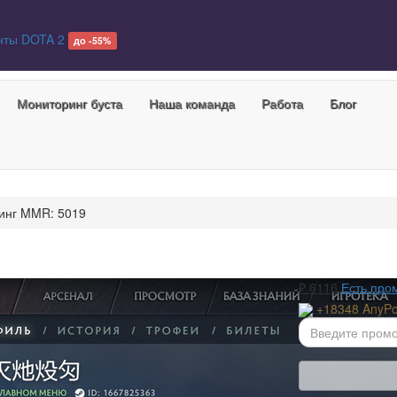
нты DOTA 2
до -55%
Мониторинг буста
Наша команда
Работа
Блог
инг MMR: 5019
₽
6116
Есть про
+18348 AnyPo