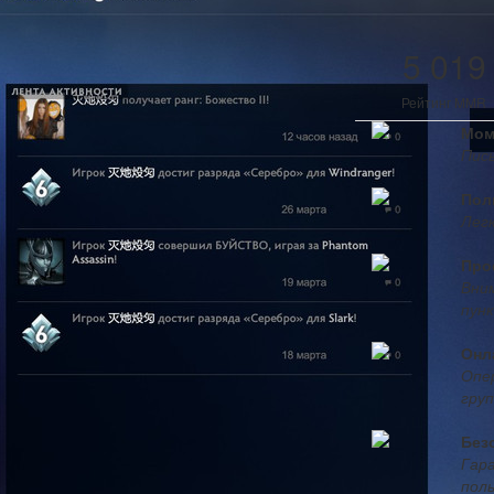
5 019
Рейтинг MMR
Мом
Пис
Пол
Легк
Про
Вни
пун
Онл
Опе
груп
Без
Гар
пол