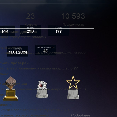
23
10 593
Уровень
Порядочность
ентальная доставка
ьмом, сразу после оплаты
ный доступ
о сменить все данные и перепривязать на свои
филь проверен
мательно проверяем каждый профиль по 27
ктам
айн поддержка
ративно ответим на любой вопрос в чате или в
пе ВК
опасно
антия в соответствии с пунктом 8.10
ьзовательского соглашения
Подробнее