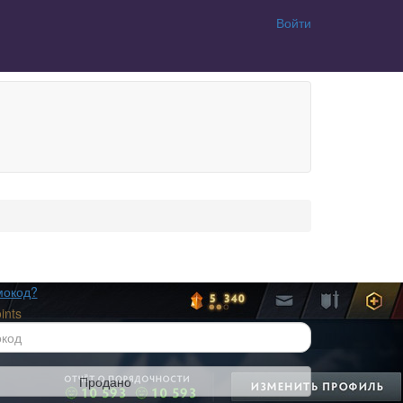
Войти
мокод?
ints
Продано