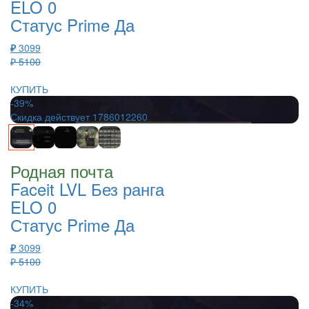
ELO 0
Статус Prime Да
₽
3099
₽ 5100
КУПИТЬ
-39%
Скидка действует
1786012260
Родная почта
Faceit LVL Без ранга
ELO 0
Статус Prime Да
₽
3099
₽ 5100
КУПИТЬ
-34%