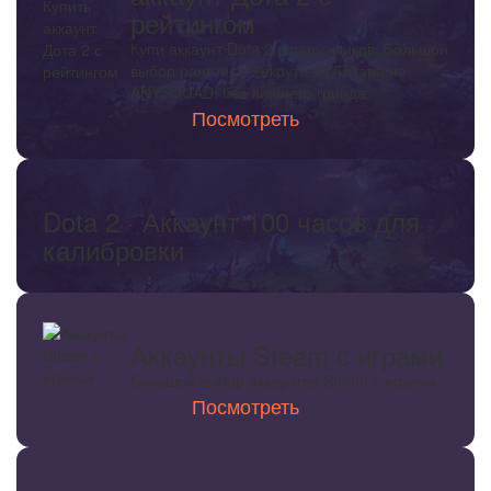
рейтингом
Купи аккаунт Dota 2 в пару кликов. Большой
выбор рангов от Рекрута до Титана на
ANYSQUAD, без лишнего гринда.
Посмотреть
Dota 2 · Аккаунт 100 часов для
калибровки
Аккаунты Steam с играми
Большой выбор аккаунтов Steam с играми
Посмотреть