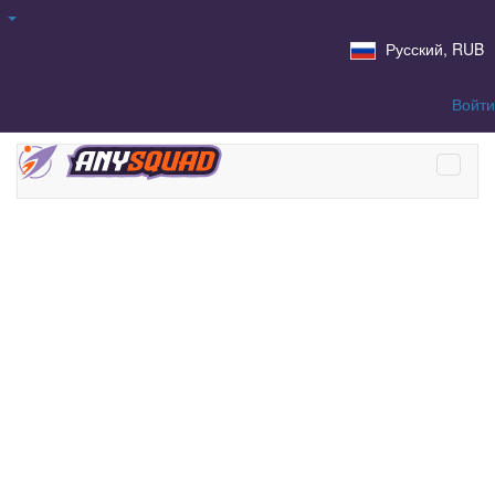
Русский, RUB
Войти
Аккаунты FaceIt с прайм
статусом в CS 2