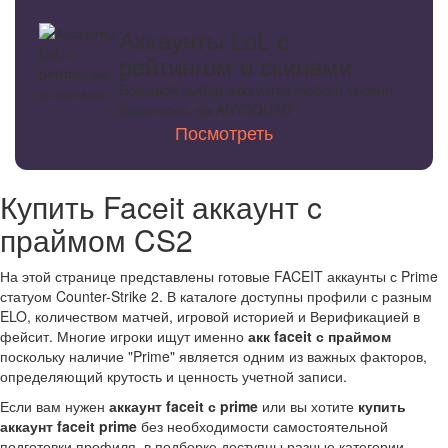
Аккаунты LoL с
рейтингом и скинами
Большой выбор аккаунтов любого уровня -
безопасно, на ANYSQUAD
Посмотреть
Купить Faceit аккаунт c
праймом CS2
На этой странице представлены готовые FACEIT аккаунты с Prime
статуом Counter-Strike 2. В каталоге доступны профили с разным
ELO, количеством матчей, игровой историей и Верификацией в
фейсит. Многие игроки ищут именно
акк faceit с праймом
поскольку наличие "Prime" является одним из важных факторов,
определяющий крутость и ценность учетной записи.
Если вам нужен
аккаунт faceit с prime
или вы хотите
купить
аккаунт faceit prime
без необходимости самостоятельной
подготовки профиля, в подборке доступны разные категории