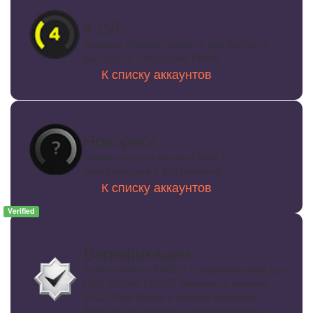
4 LVL
Базовый уровень аккаунта для быстрого
доступа на платформу Faceit
К списку аккаунтов
Новореги
Новые учетные записи Faceit с
верификацией и без рейтинга
К списку аккаунтов
Verified
Верификация
Купить аккаунт FACEIT с верификацией для
CS2. Verified FACEIT аккаунты с разным
ELO, Prime Status и игровой историей.
Безопасная покупка и автоматическая