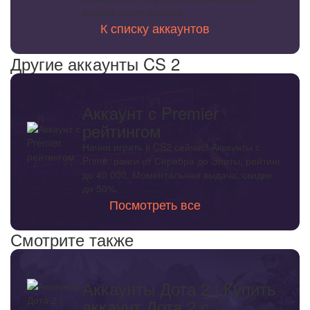
выдача после оплаты.
К списку аккаунтов
Другие аккаунты CS 2
Аккаунт с Premier
рейтингом
Начни играть в CS2 сейчас! Аккаунты с
Prime: ранги от Серебра до Элиты, рейтинг
до 40 000. Моментальная выдача, скидки
до 50%.
Посмотреть все
Смотрите также
Аккаунты Дота 2 | Купить
аккаунт Дота 2 с