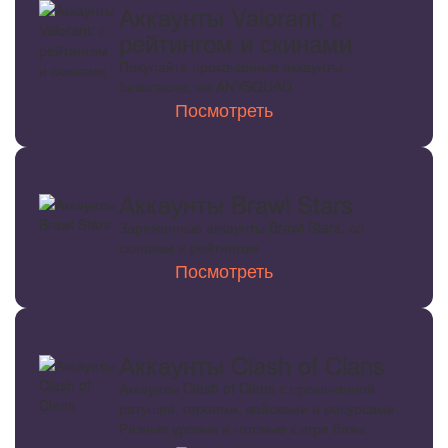
Аккаунты Valorant: с
рейтингом и скинами
Покупайте прокачанные аккаунты -
безопасно, на ANYSQUAD
Посмотреть
Аккаунты Brawl Stars
Заряженные аккаунты Brawl Stars: со
скинами и рейтингом
Посмотреть
Аккаунты Clash of Clans
Аккаунты Clash of Clans с прокачанной
ратушей, героями, войсками и ресурсами.
Разные уровни и готовые к игре базы