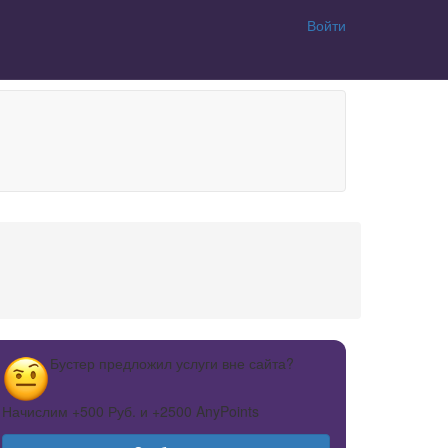
Войти
Бустер предложил услуги вне сайта?
Начислим +500 Руб. и +2500 AnyPoints