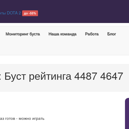
нты DOTA 2
до -55%
Мониторинг буста
Наша команда
Работа
Блог
: Буст рейтинга 4487
4647
аз готов - можно играть