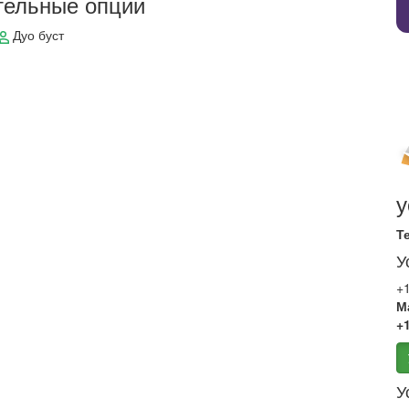
тельные опции
Дуо буст
у
Т
У
+
М
+
У