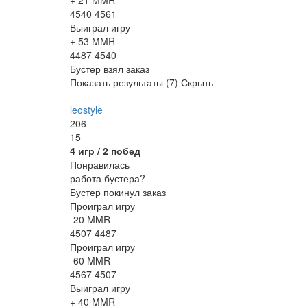
+ 21 MMR
4540
4561
Выиграл игру
+ 53 MMR
4487
4540
Бустер взял заказ
Показать результаты (
7
)
Скрыть
leostyle
206
15
4
игр /
2
побед
Понравилась
работа бустера?
Бустер покинул заказ
Проиграл игру
-20 MMR
4507
4487
Проиграл игру
-60 MMR
4567
4507
Выиграл игру
+ 40 MMR