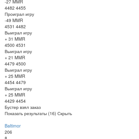
-27 MMR
4482
4455
Проиграл игру
-49 MMR
4531
4482
Выиграл игру
+ 31 MMR
4500
4531
Выиграл игру
+ 21 MMR
4479
4500
Выиграл игру
+ 25 MMR
4454
4479
Выиграл игру
+ 25 MMR
4429
4454
Бустер взял заказ
Показать результаты (
16
)
Скрыть
Baltimor
206
8