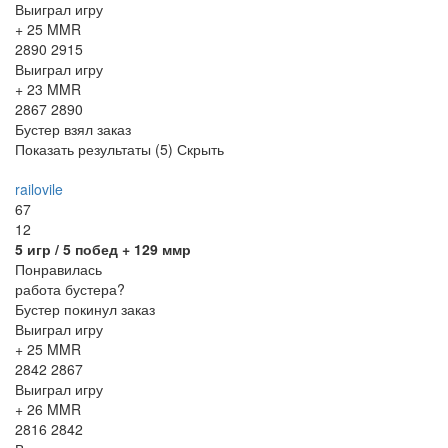
Выиграл игру
+ 25 MMR
2890
2915
Выиграл игру
+ 23 MMR
2867
2890
Бустер взял заказ
Показать результаты (
5
)
Скрыть
railovile
67
12
5
игр /
5
побед
+ 129 ммр
Понравилась
работа бустера?
Бустер покинул заказ
Выиграл игру
+ 25 MMR
2842
2867
Выиграл игру
+ 26 MMR
2816
2842