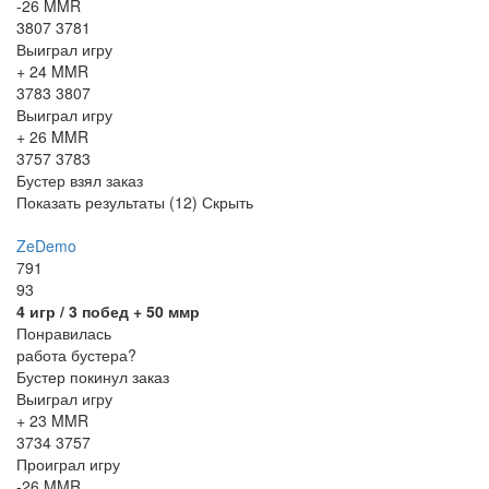
-26 MMR
3807
3781
Выиграл игру
+ 24 MMR
3783
3807
Выиграл игру
+ 26 MMR
3757
3783
Бустер взял заказ
Показать результаты (
12
)
Скрыть
ZeDemo
791
93
4
игр /
3
побед
+ 50 ммр
Понравилась
работа бустера?
Бустер покинул заказ
Выиграл игру
+ 23 MMR
3734
3757
Проиграл игру
-26 MMR