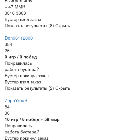
Выиграл игру
+ 47 MMR
3816
3863
Бустер взял заказ
Показать результаты (
8
)
Скрыть
Den06112000
384
26
0
игр /
0
побед
Понравилась
работа бустера?
Бустер покинул заказ
Бустер взял заказ
Показать результаты (
2
)
Скрыть
ZephYrouS
841
36
10
игр /
6
побед
+ 59 ммр
Понравилась
работа бустера?
Бустер покинул заказ