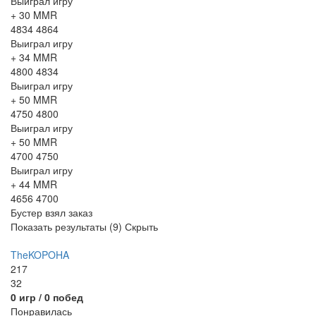
Выиграл игру
+ 30 MMR
4834
4864
Выиграл игру
+ 34 MMR
4800
4834
Выиграл игру
+ 50 MMR
4750
4800
Выиграл игру
+ 50 MMR
4700
4750
Выиграл игру
+ 44 MMR
4656
4700
Бустер взял заказ
Показать результаты (
9
)
Скрыть
TheKOPOHA
217
32
0
игр /
0
побед
Понравилась