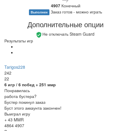
4907
Конечный
Заказ готов - можно играть
Выполнен
Дополнительные опции
Не отключать Steam Guard
Результаты игр
Tarigos228
242
22
6
игр /
6
побед
+ 251 ммр
Понравилась
работа бустера?
Бустер покинул заказ
Буст этого аккаунта закончен!
Выиграл игру
+ 43 MMR
4864
4907