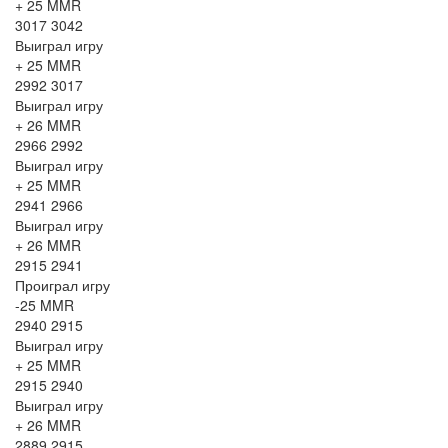
+ 25 MMR
3017
3042
Выиграл игру
+ 25 MMR
2992
3017
Выиграл игру
+ 26 MMR
2966
2992
Выиграл игру
+ 25 MMR
2941
2966
Выиграл игру
+ 26 MMR
2915
2941
Проиграл игру
-25 MMR
2940
2915
Выиграл игру
+ 25 MMR
2915
2940
Выиграл игру
+ 26 MMR
2889
2915