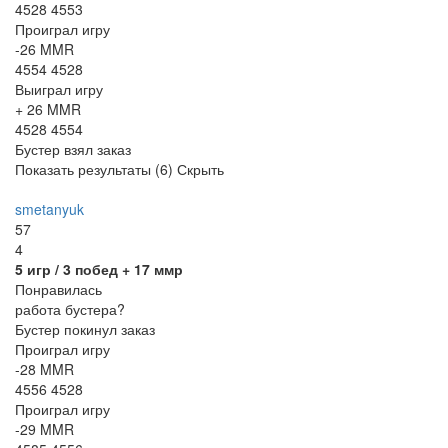
4528
4553
Проиграл игру
-26 MMR
4554
4528
Выиграл игру
+ 26 MMR
4528
4554
Бустер взял заказ
Показать результаты (
6
)
Скрыть
smetanyuk
57
4
5
игр /
3
побед
+ 17 ммр
Понравилась
работа бустера?
Бустер покинул заказ
Проиграл игру
-28 MMR
4556
4528
Проиграл игру
-29 MMR