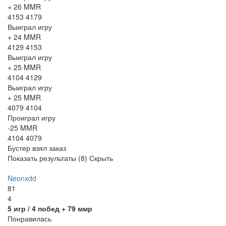
+ 26 MMR
4153
4179
Выиграл игру
+ 24 MMR
4129
4153
Выиграл игру
+ 25 MMR
4104
4129
Выиграл игру
+ 25 MMR
4079
4104
Проиграл игру
-25 MMR
4104
4079
Бустер взял заказ
Показать результаты (
8
)
Скрыть
Neonxdd
81
4
5
игр /
4
побед
+ 79 ммр
Понравилась