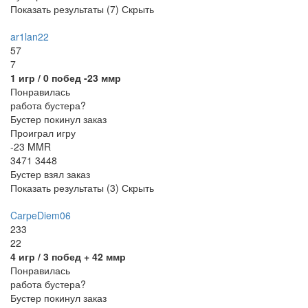
Показать результаты (
7
)
Скрыть
ar1lan22
57
7
1
игр /
0
побед
-23 ммр
Понравилась
работа бустера?
Бустер покинул заказ
Проиграл игру
-23 MMR
3471
3448
Бустер взял заказ
Показать результаты (
3
)
Скрыть
CarpeDiem06
233
22
4
игр /
3
побед
+ 42 ммр
Понравилась
работа бустера?
Бустер покинул заказ