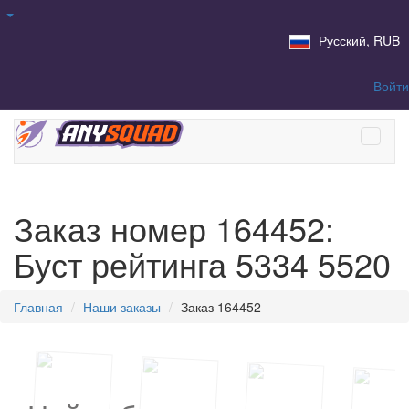
Русский, RUB
Войти
Заказ номер 164452:
Буст рейтинга 5334
5520
Главная
Наши заказы
Заказ 164452