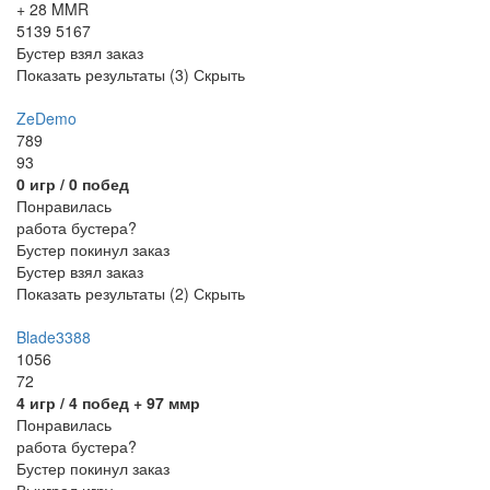
+ 28 MMR
5139
5167
Бустер взял заказ
Показать результаты (
3
)
Скрыть
ZeDemo
789
93
0
игр /
0
побед
Понравилась
работа бустера?
Бустер покинул заказ
Бустер взял заказ
Показать результаты (
2
)
Скрыть
Blade3388
1056
72
4
игр /
4
побед
+ 97 ммр
Понравилась
работа бустера?
Бустер покинул заказ
Выиграл игру