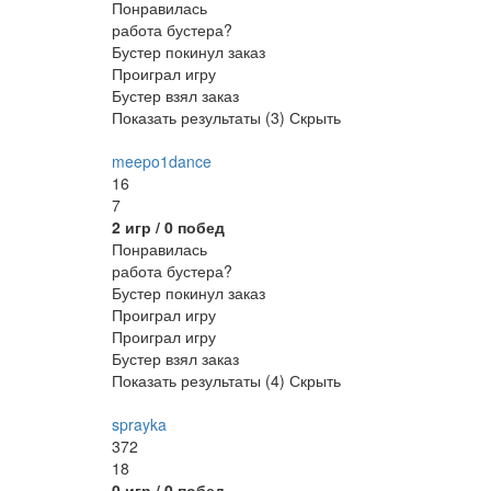
Понравилась
работа бустера?
Бустер покинул заказ
Проиграл игру
Бустер взял заказ
Показать результаты (
3
)
Скрыть
meepo1dance
16
7
2
игр /
0
побед
Понравилась
работа бустера?
Бустер покинул заказ
Проиграл игру
Проиграл игру
Бустер взял заказ
Показать результаты (
4
)
Скрыть
sprayka
372
18
0
игр /
0
побед