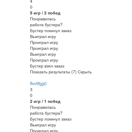
4
0
5
игр /
2
побед
Понравилась
работа бустера?
Бустер покинул заказ
Выиграл игру
Проиграл игру
Проиграл игру
Выиграл игру
Проиграл игру
Бустер взял заказ
Показать результаты (
7
)
Скрыть
ffvvtffgg0
3
0
2
игр /
1
побед
Понравилась
работа бустера?
Бустер покинул заказ
Выиграл игру
Проиграл игру