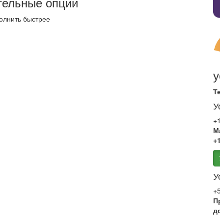
тельные опции
лнить быстрее
у
Т
У
+
М
+
У
+
П
д