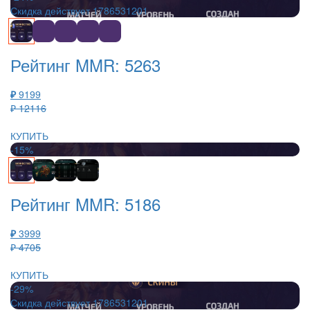
Скидка действует
1786531201
Рейтинг MMR: 5263
₽
9199
₽ 12116
КУПИТЬ
-15%
Рейтинг MMR: 5186
₽
3999
₽ 4705
КУПИТЬ
-29%
Скидка действует
1786531201