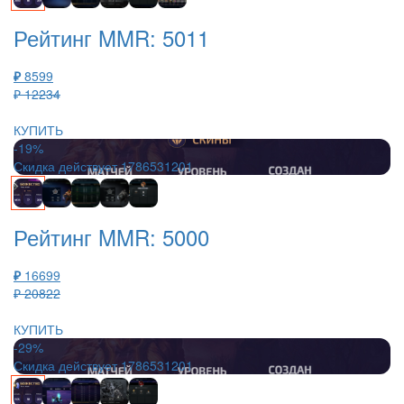
Рейтинг MMR: 5011
₽
8599
₽ 12234
КУПИТЬ
-19%
Скидка действует
1786531201
Рейтинг MMR: 5000
₽
16699
₽ 20822
КУПИТЬ
-29%
Скидка действует
1786531201