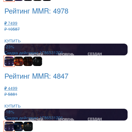
Рейтинг MMR: 4978
₽
7499
₽ 10587
КУПИТЬ
-23%
Скидка действует
1786531201
Рейтинг MMR: 4847
₽
4499
₽ 5881
КУПИТЬ
-18%
Скидка действует
1786531201