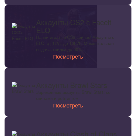
Аккаунты CS2 с Faceit
ELO
Начни играть в CS2 сейчас! Аккаунты с
ELO: от 1LVL до 10LVL. Моментальная
выдача, скидки до 50%.
Посмотреть
Аккаунты Brawl Stars
Заряженные аккаунты Brawl Stars: со
скинами и рейтингом
Посмотреть
Аккаунты Clash of Clans