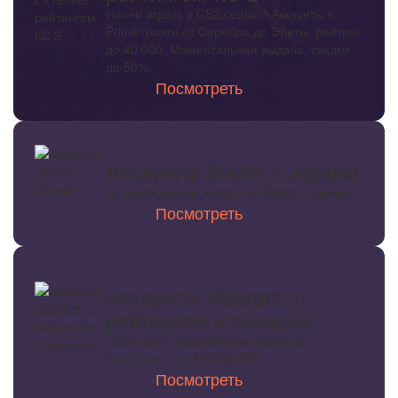
Начни играть в CS2 сейчас! Аккаунты с
Prime: ранги от Серебра до Элиты, рейтинг
до 40 000. Моментальная выдача, скидки
до 50%.
Посмотреть
Аккаунты Steam с играми
Большой выбор аккаунтов Steam с играми
Посмотреть
Аккаунты Valorant: с
рейтингом и скинами
Покупайте прокачанные аккаунты -
безопасно, на ANYSQUAD
Посмотреть