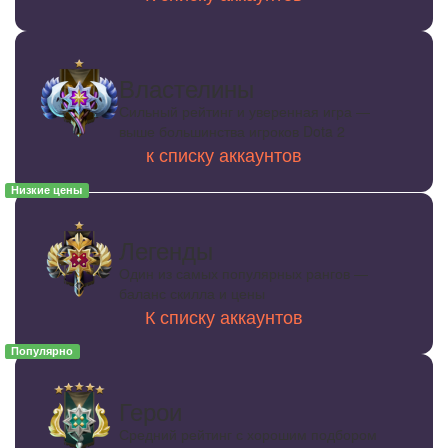
Властелины
Сильный рейтинг и уверенная игра —
выше большинства игроков Dota 2
к списку аккаунтов
Низкие цены
Легенды
Один из самых популярных рангов —
баланс скилла и цены
К списку аккаунтов
Популярно
Герои
Средний рейтинг с хорошим подбором