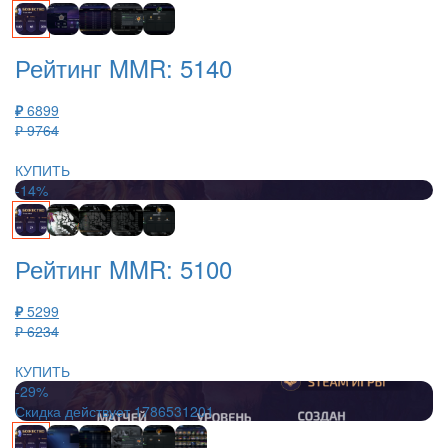
Рейтинг MMR: 5140
₽
6899
₽ 9764
КУПИТЬ
-14%
Рейтинг MMR: 5100
₽
5299
₽ 6234
КУПИТЬ
-29%
Скидка действует
1786531201