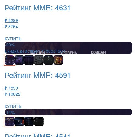
Рейтинг MMR: 4631
₽
3299
₽ 3764
КУПИТЬ
-29%
Скидка действует
1786531201
Рейтинг MMR: 4591
₽
7599
₽ 10822
КУПИТЬ
-14%
Рейтинг MMR: 4541