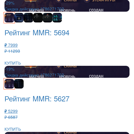
-29%
Скидка действует
1786271702
Рейтинг MMR: 5694
₽
7999
₽ 11293
КУПИТЬ
-19%
Скидка действует
1786271702
Рейтинг MMR: 5627
₽
5299
₽ 6587
КУПИТЬ