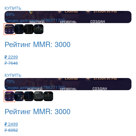
КУПИТЬ
-69%
Скидка действует
1786271702
Рейтинг MMR: 3000
₽
2299
₽ 7646
КУПИТЬ
-70%
Скидка действует
1786271702
Рейтинг MMR: 3000
₽
2499
₽ 8352