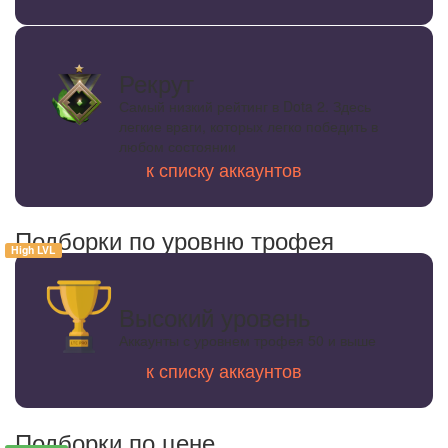
Рекрут
Самый низкий рейтинг в Dota 2. Здесь
легкие враги, которых легко победить в
любом состоянии
к списку аккаунтов
Подборки по уровню трофея
High LVL
Высокий уровень
Аккаунты с уровнем трофея 50 и выше
к списку аккаунтов
Подборки по цене