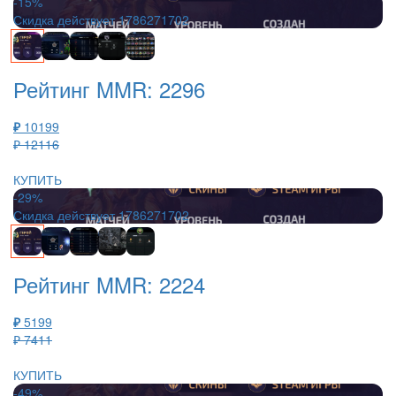
-15%
Скидка действует
1786271702
Рейтинг MMR: 2296
₽
10199
₽ 12116
КУПИТЬ
-29%
Скидка действует
1786271702
Рейтинг MMR: 2224
₽
5199
₽ 7411
КУПИТЬ
-49%