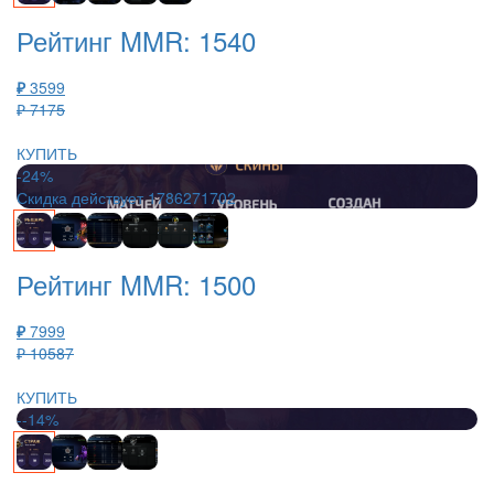
Рейтинг MMR: 1540
₽
3599
₽ 7175
КУПИТЬ
-24%
Скидка действует
1786271702
Рейтинг MMR: 1500
₽
7999
₽ 10587
КУПИТЬ
--14%