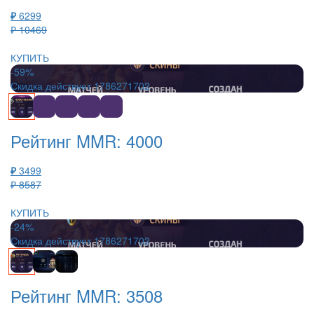
₽
6299
₽ 10469
КУПИТЬ
-59%
Скидка действует
1786271702
Рейтинг MMR: 4000
₽
3499
₽ 8587
КУПИТЬ
-24%
Скидка действует
1786271702
Рейтинг MMR: 3508