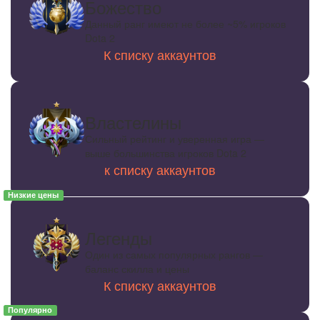
Божество
Данный ранг имеют не более ~5% игроков
Dota 2
К списку аккаунтов
Властелины
Сильный рейтинг и уверенная игра —
выше большинства игроков Dota 2
к списку аккаунтов
Низкие цены
Легенды
Один из самых популярных рангов —
баланс скилла и цены
К списку аккаунтов
Популярно