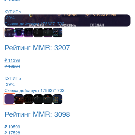
КУПИТЬ
-29%
Скидка действует
1786271702
Рейтинг MMR: 3207
₽
11399
₽ 16234
КУПИТЬ
-39%
Скидка действует
1786271702
Рейтинг MMR: 3098
₽
10599
₽ 17528